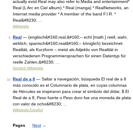
actually exist.Real may also refer to:Media and entertainment*
Real (L Arc en Ciel album) * Real (manga) * RealNetworks, an
Internet media provider * A member of the band F.I.R. *
Real&#8230; …
Wikipedia
Real
— (englisch&#160;real;&#160;– echt [math.] reell, wahr,
9
wirklich; spanisch&#160;real&#160;– königlich) bezeichnet:
Realität, als Kurzform – meist als Adjektiv von Realität in
verschiedenen Programmiersprachen für einen Datentyp für
reelle Zahlen,&#8230; …
Deutsch Wikipedia
Real de a 8
— Saltar a navegación, búsqueda El real de a 8
10
más conocido es el Columnario de plata, en cuyas columnas
de Hércules se inspiraron para crear el símbolo del dólar, $ El
Real de a 8, Peso fuerte o Peso duro fue una moneda de plata
con valor de ocho&#8230; …
Wikipedia Español
Pages
Next
→