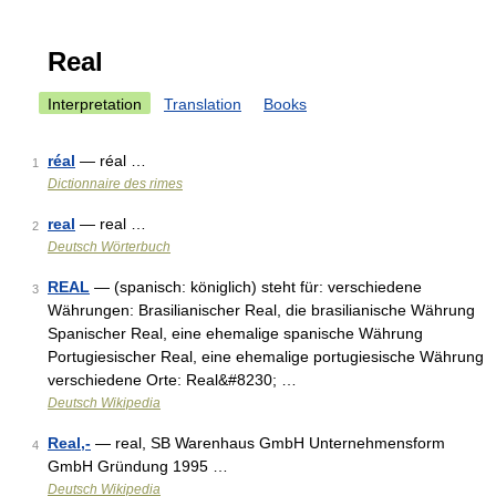
Real
Interpretation
Translation
Books
réal
— réal …
1
Dictionnaire des rimes
real
— real …
2
Deutsch Wörterbuch
REAL
— (spanisch: königlich) steht für: verschiedene
3
Währungen: Brasilianischer Real, die brasilianische Währung
Spanischer Real, eine ehemalige spanische Währung
Portugiesischer Real, eine ehemalige portugiesische Währung
verschiedene Orte: Real&#8230; …
Deutsch Wikipedia
Real,-
— real, SB Warenhaus GmbH Unternehmensform
4
GmbH Gründung 1995 …
Deutsch Wikipedia