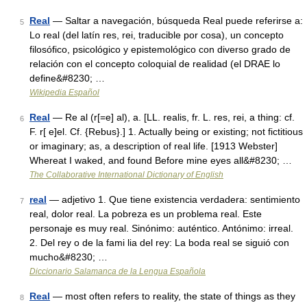
Real
— Saltar a navegación, búsqueda Real puede referirse a:
5
Lo real (del latín res, rei, traducible por cosa), un concepto
filosófico, psicológico y epistemológico con diverso grado de
relación con el concepto coloquial de realidad (el DRAE lo
define&#8230; …
Wikipedia Español
Real
— Re al (r[=e] al), a. [LL. realis, fr. L. res, rei, a thing: cf.
6
F. r[ e]el. Cf. {Rebus}.] 1. Actually being or existing; not fictitious
or imaginary; as, a description of real life. [1913 Webster]
Whereat I waked, and found Before mine eyes all&#8230; …
The Collaborative International Dictionary of English
real
— adjetivo 1. Que tiene existencia verdadera: sentimiento
7
real, dolor real. La pobreza es un problema real. Este
personaje es muy real. Sinónimo: auténtico. Antónimo: irreal.
2. Del rey o de la fami lia del rey: La boda real se siguió con
mucho&#8230; …
Diccionario Salamanca de la Lengua Española
Real
— most often refers to reality, the state of things as they
8