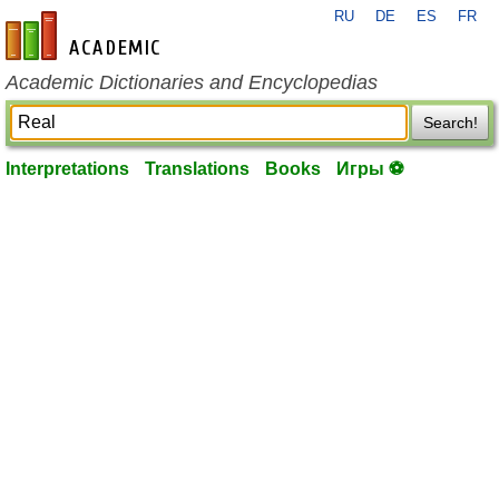
RU
DE
ES
FR
en-academic.com
Academic Dictionaries and Encyclopedias
Search!
Interpretations
Translations
Books
Игры ⚽